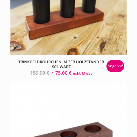
TRINKGELDRÖHRCHEN IM 3ER HOLZSTÄNDER
Angebot!
SCHWARZ
Ursprünglicher
Aktueller
159,90
€
75,00
€
exkl. MwSt
Preis
Preis
war:
ist:
159,90 €
75,00 €.