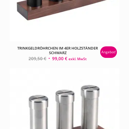
TRINKGELDRÖHRCHEN IM 4ER HOLZSTÄNDER
Angebot!
SCHWARZ
Ursprünglicher
Aktueller
209,50
€
99,00
€
exkl. MwSt
Preis
Preis
war:
ist:
209,50 €
99,00 €.