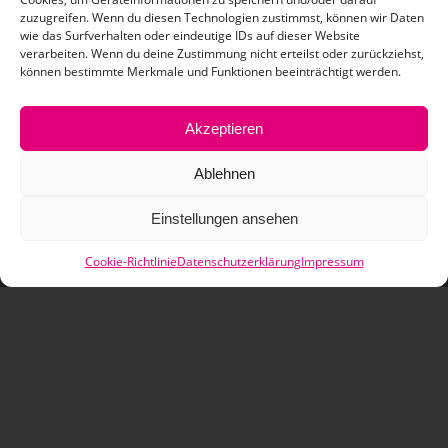
zuzugreifen. Wenn du diesen Technologien zustimmst, können wir Daten
Klicke hier, um Marketing-Cookies zu
wie das Surfverhalten oder eindeutige IDs auf dieser Website
verarbeiten. Wenn du deine Zustimmung nicht erteilst oder zurückziehst,
akzeptieren und diesen Inhalt zu aktivieren
können bestimmte Merkmale und Funktionen beeinträchtigt werden.
Akzeptieren
Ablehnen
Einstellungen ansehen
ZAHLUNGSARTEN
Cookie-Richtlinie
Datenschutzerklärung
Impressum
VERSANDARTEN