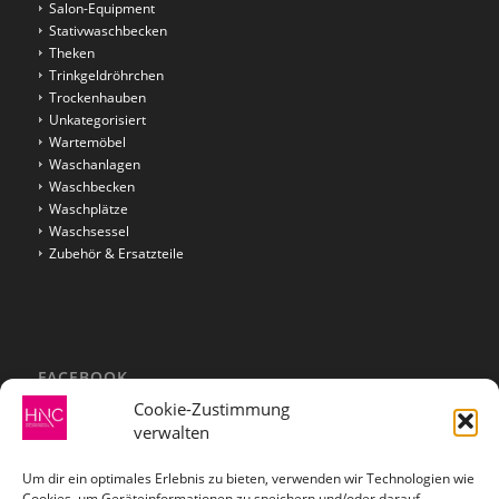
Salon-Equipment
Stativwaschbecken
Theken
Trinkgeldröhrchen
Trockenhauben
Unkategorisiert
Wartemöbel
Waschanlagen
Waschbecken
Waschplätze
Waschsessel
Zubehör & Ersatzteile
FACEBOOK
Cookie-Zustimmung
verwalten
Um dir ein optimales Erlebnis zu bieten, verwenden wir Technologien wie
Cookies, um Geräteinformationen zu speichern und/oder darauf