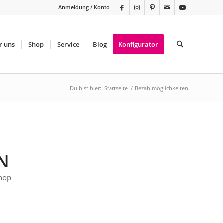
Anmeldung / Konto
r uns
Shop
Service
Blog
Konfigurator
Du bist hier:
Startseite
/
Bezahlmöglichkeiten
N
Shop