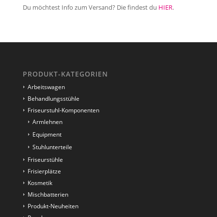
Du möchtest Info zum Versand? Die findest du
HIER
.
PRODUKT-KATEGORIEN
Arbeitswagen
Behandlungsstühle
Friseurstuhl-Komponenten
Armlehnen
Equipment
Stuhlunterteile
Friseurstühle
Frisierplätze
Kosmetik
Mischbatterien
Produkt-Neuheiten