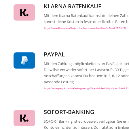
KLARNA RATENKAUF
Mit dem Klarna Ratenkauf kannst du deinen Zahlu
kannst deine Kosten in feste oder flexible Raten bi
(https://www.klarna.com/de/jetzt-kaufen-spaeter-bezahlen/ – Stand 29.09.22)
PAYPAL
Mit den Zahlungsmöglichkeiten von PayPal richtet
Du willst: entweder sofort per Lastschrift, 30 Ta
Anschaffungen kannst Du bequem in 3, 6, 12 oder 
passende Lösung.
(https://www.paypal.com/de/webapps/mpp/financial-flexibility – Stand 29.09.22
SOFORT-BANKING
SOFORT Banking ist europaweit verfügbar. Sie erm
Konto einrichten zu müssen. Du nutzt zum Einl