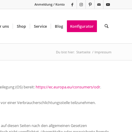
Anmeldung / Konto
r uns
Shop
Service
Blog
Konfigurator
Du bist hier:
Startseite
/
Impressum
eilegung (OS) bereit:
https://ec.europa.eu/consumers/odr
.
n vor einer Verbraucherschlichtungsstelle teilzunehmen.
e auf diesen Seiten nach den allgemeinen Gesetzen
edoch nicht verpflichtet, übermittelte oder gespeicherte fremde