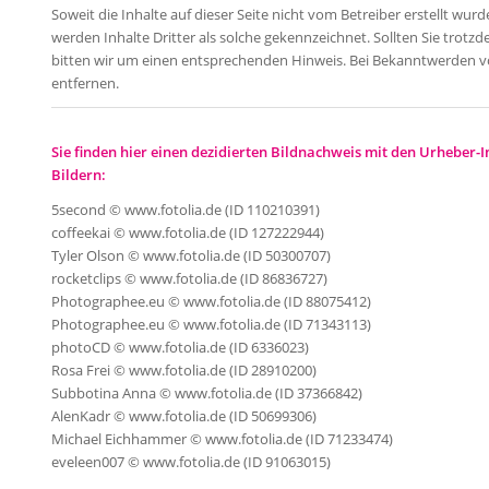
Soweit die Inhalte auf dieser Seite nicht vom Betreiber erstellt wu
werden Inhalte Dritter als solche gekennzeichnet. Sollten Sie tro
bitten wir um einen entsprechenden Hinweis. Bei Bekanntwerden v
entfernen.
Sie finden hier einen dezidierten Bildnachweis mit den Urheber-
Bildern:
5second © www.fotolia.de (ID 110210391)
coffeekai © www.fotolia.de (ID 127222944)
Tyler Olson © www.fotolia.de (ID 50300707)
rocketclips © www.fotolia.de (ID 86836727)
Photographee.eu © www.fotolia.de (ID 88075412)
Photographee.eu © www.fotolia.de (ID 71343113)
photoCD © www.fotolia.de (ID 6336023)
Rosa Frei © www.fotolia.de (ID 28910200)
Subbotina Anna © www.fotolia.de (ID 37366842)
AlenKadr © www.fotolia.de (ID 50699306)
Michael Eichhammer © www.fotolia.de (ID 71233474)
eveleen007 © www.fotolia.de (ID 91063015)