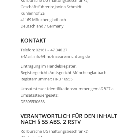
Rollbursche UG (haftungsbeschränkt)
Geschäftsführerin: Janina Schmidt
Kühlenhof 2a
41169 Mönchengladbach
Deutschland / Germany
KONTAKT
Telefon: 02161 – 47 346 27
E-Mail: info@hnc-friseureinrichtung.de
Eintragung im Handelsregister.
Registergericht: Amtsgericht Mönchengladbach
Registernummer: HRB 16955
Umsatzsteuer-Identifikationsnummer gemäß §27 a
Umsatzsteuergesetz:
DE305530658
VERANTWORTLICH FÜR DEN INHALT
NACH § 55 ABS. 2 RSTV
Rollbursche UG (haftungsbeschränkt)