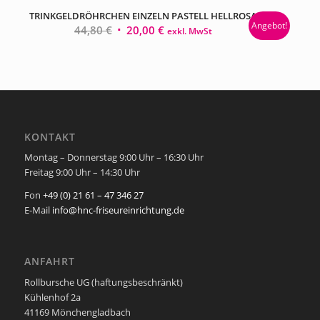
TRINKGELDRÖHRCHEN EINZELN PASTELL HELLROSA
Angebot!
Ursprünglicher
Aktueller
44,80
€
20,00
€
exkl. MwSt
Preis
Preis
war:
ist:
44,80 €
20,00 €.
KONTAKT
Montag – Donnerstag 9:00 Uhr – 16:30 Uhr
Freitag 9:00 Uhr – 14:30 Uhr
Fon
+49 (0) 21 61 – 47 346 27
E-Mail
info@hnc-friseureinrichtung.de
ANFAHRT
Rollbursche UG (haftungsbeschränkt)
Kühlenhof 2a
41169 Mönchengladbach