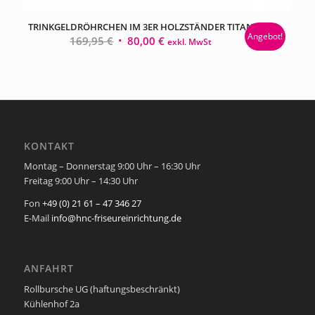
TRINKGELDRÖHRCHEN IM 3ER HOLZSTÄNDER TITAN
Angebot!
Ursprünglicher
Aktueller
169,95
€
80,00
€
exkl. MwSt
Preis
Preis
war:
ist:
169,95 €
80,00 €.
KONTAKT
Montag – Donnerstag 9:00 Uhr – 16:30 Uhr
Freitag 9:00 Uhr – 14:30 Uhr
Fon
+49 (0) 21 61 – 47 346 27
E-Mail
info@hnc-friseureinrichtung.de
ANFAHRT
Rollbursche UG (haftungsbeschränkt)
Kühlenhof 2a