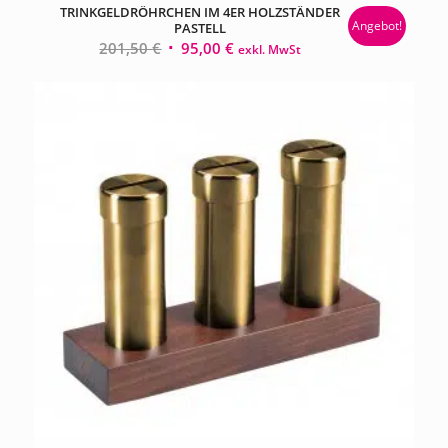
TRINKGELDRÖHRCHEN IM 4ER HOLZSTÄNDER
Angebot!
PASTELL
Ursprünglicher
Aktueller
201,50
€
95,00
€
exkl. MwSt
Preis
Preis
war:
ist:
201,50 €
95,00 €.