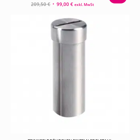
Ursprünglicher
Aktueller
209,50
€
99,00
€
exkl. MwSt
Preis
Preis
war:
ist:
209,50 €
99,00 €.