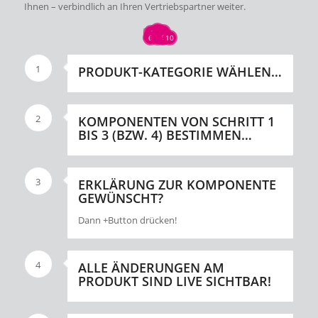
Ihnen – verbindlich an Ihren Vertriebspartner weiter.
1
2
4
3
5
9
6
7
8
10
1
PRODUKT-KATEGORIE WÄHLEN…
2
KOMPONENTEN VON SCHRITT 1
BIS 3 (BZW. 4) BESTIMMEN…
3
ERKLÄRUNG ZUR KOMPONENTE
GEWÜNSCHT?
Dann +Button drücken!
4
ALLE ÄNDERUNGEN AM
PRODUKT SIND LIVE SICHTBAR!