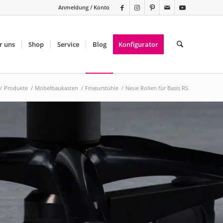
Anmeldung / Konto
r uns
Shop
Service
Blog
Konfigurator
/
Produkte
/
Möbelbaukasten
/
Friseurstühle
/
Neue Rollen für Basis RS