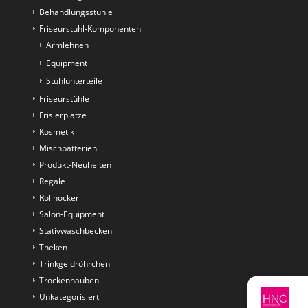
Behandlungsstühle
Friseurstuhl-Komponenten
Armlehnen
Equipment
Stuhlunterteile
Friseurstühle
Frisierplätze
Kosmetik
Mischbatterien
Produkt-Neuheiten
Regale
Rollhocker
Salon-Equipment
Stativwaschbecken
Theken
Trinkgeldröhrchen
Trockenhauben
Unkategorisiert