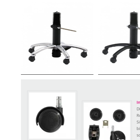
Basis RS schwarz/silber
Basis RS s
I
D
R
S
b
s