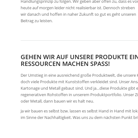
Handlungsprinzip zu folgen. Wir geben aber offen zu, dass es vo
heute auf morgen leider nicht realisierbar ist. Dennoch streben
wir danach und hoffen in naher Zukunft so gut es geht unseren
Beitrag zu leisten.
GEHEN WIR AUF UNSERE PRODUKTE EI
RESSOURCEN MACHEN SPASS!
Der Umstieg in eine ausreichend große Produktwelt, die unsere Krit
doch viele Produkte mit Kunststoffen verkleidet sind. Unser Ansat
Kartonage und Metall gebaut sind. Und ja…diese Produkte gibt es
regenerativen Rohstoffen in unserem Produktportfolio. Unser Zi
oder Metall, dann bauen wir es halt neu.
Ja wir bauen es selbst bzw. lassen es selbst Hand in Hand mit l
im Sinne der Nachhaltigkeit. Was uns zu dem nächsten Punkt bri