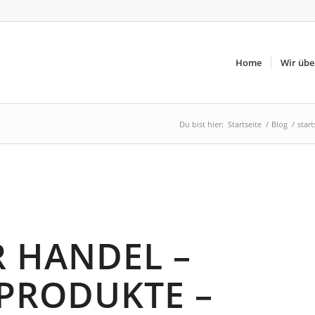
Home
Wir übe
Du bist hier:
Startseite
/
Blog
/
start
 HANDEL –
PRODUKTE –