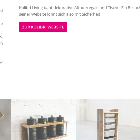
Kolibri Living baut dekorative Altholzregale und Tische. Ein Besuc
nd
seiner Website lohnt sich also mit Sicherheit.
te
ZUR KOLIBRI WEBSITE
as
en
n“