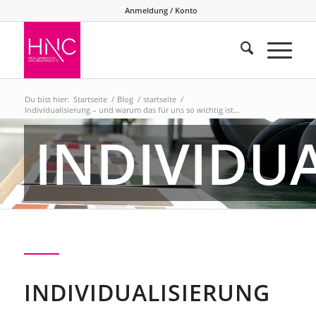
Anmeldung / Konto
Du bist hier:
Startseite
/
Blog
/
startseite
/
Individualisierung – und warum das für uns so wichtig ist…
INDIVIDU
INDIVIDUALISIERUNG