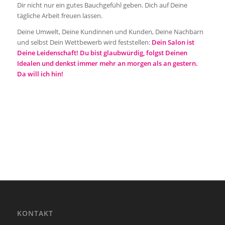
Dir nicht nur ein gutes Bauchgefühl geben. Dich auf Deine
tägliche Arbeit freuen lassen.
Deine Umwelt, Deine Kundinnen und Kunden, Deine Nachbarn
und selbst Dein Wettbewerb wird feststellen:
Dein Salon ist
Deine Leidenschaft! Du bist glaubwürdig, folgst Deinen
Idealen und denkst immer mehr an morgen als an gestern.
Da will ich hin!
KONTAKT