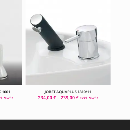
 1001
JOBST AQUAPLUS 1810/11
234,00
€
–
239,00
€
kl. MwSt
exkl. MwSt