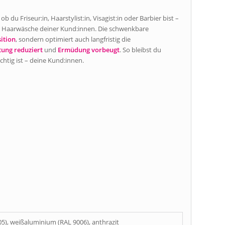
du Friseur:in, Haarstylist:in, Visagist:in oder Barbier bist –
der Haarwäsche deiner Kund:innen. Die schwenkbare
ition
, sondern optimiert auch langfristig die
tung reduziert
und
Ermüdung vorbeugt
. So bleibst du
chtig ist – deine Kund:innen.
05), weißaluminium (RAL 9006), anthrazit