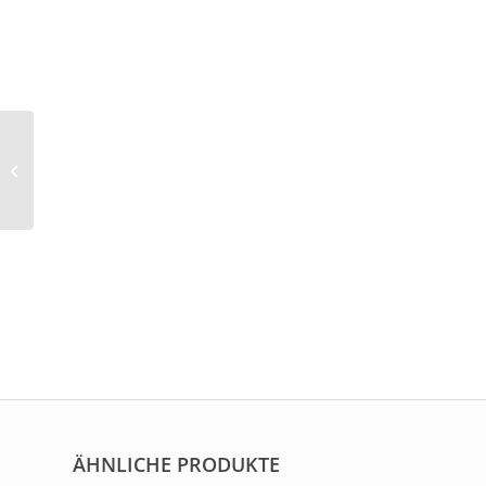
Jobst Contura Mono W
Plus 1003
ÄHNLICHE PRODUKTE