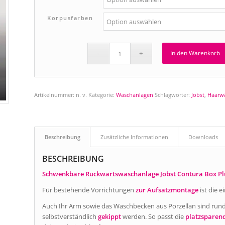
Korpusfarben
In den Warenkorb
Artikelnummer:
n. v.
Kategorie:
Waschanlagen
Schlagwörter:
Jobst
,
Haarw
Beschreibung
Zusätzliche Informationen
Downloads
BESCHREIBUNG
Schwenkbare Rückwärtswaschanlage Jobst Contura Box Pl
Für bestehende Vorrichtungen
zur Aufsatzmontage
ist die 
Auch Ihr Arm sowie das Waschbecken aus Porzellan sind run
selbstverständlich
gekippt
werden. So passt die
platzsparen