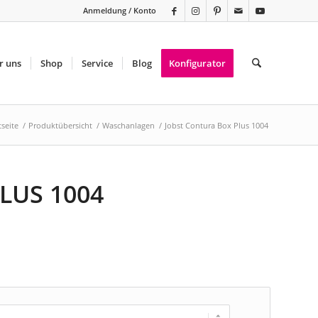
Anmeldung / Konto
r uns
Shop
Service
Blog
Konfigurator
tseite
/
Produktübersicht
/
Waschanlagen
/
Jobst Contura Box Plus 1004
LUS 1004