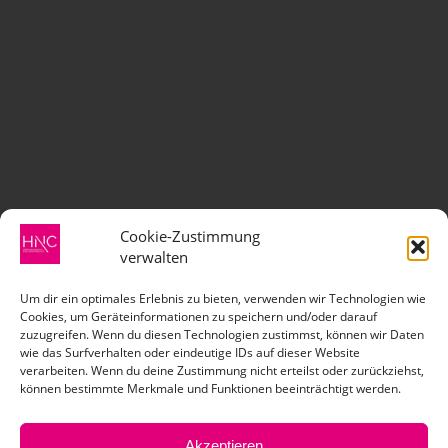
Cookie-Zustimmung
verwalten
Um dir ein optimales Erlebnis zu bieten, verwenden wir Technologien wie
Cookies, um Geräteinformationen zu speichern und/oder darauf
zuzugreifen. Wenn du diesen Technologien zustimmst, können wir Daten
wie das Surfverhalten oder eindeutige IDs auf dieser Website
verarbeiten. Wenn du deine Zustimmung nicht erteilst oder zurückziehst,
können bestimmte Merkmale und Funktionen beeinträchtigt werden.
Akzeptieren