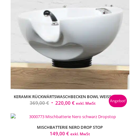
KERAMIK RÜCKWÄRTSWASCHBECKEN BOWL WEISS
Angebot!
Ursprünglicher
Aktueller
369,00
€
220,00
€
exkl. MwSt
Preis
Preis
war:
ist:
369,00 €
220,00 €.
MISCHBATTERIE NERO DROP STOP
149,00
€
exkl. MwSt