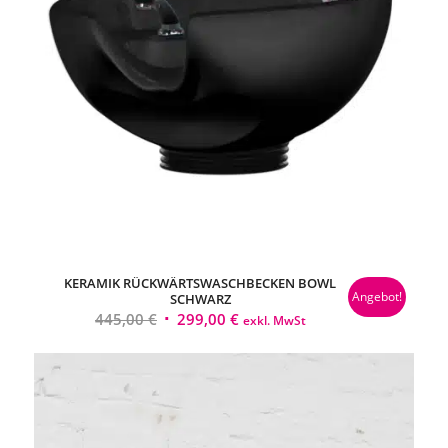
KERAMIK RÜCKWÄRTSWASCHBECKEN BOWL
Angebot!
SCHWARZ
Ursprünglicher
Aktueller
445,00
€
299,00
€
exkl. MwSt
Preis
Preis
war:
ist:
445,00 €
299,00 €.