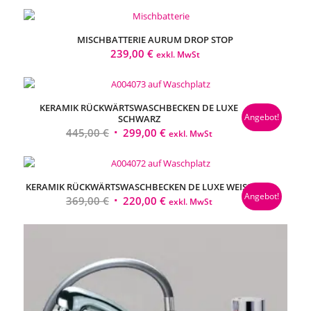
MISCHBATTERIE AURUM DROP STOP
239,00
€
exkl. MwSt
KERAMIK RÜCKWÄRTSWASCHBECKEN DE LUXE
Angebot!
SCHWARZ
Ursprünglicher
Aktueller
445,00
€
299,00
€
exkl. MwSt
Preis
Preis
war:
ist:
445,00 €
299,00 €.
KERAMIK RÜCKWÄRTSWASCHBECKEN DE LUXE WEISS
Angebot!
Ursprünglicher
Aktueller
369,00
€
220,00
€
exkl. MwSt
Preis
Preis
war:
ist:
369,00 €
220,00 €.