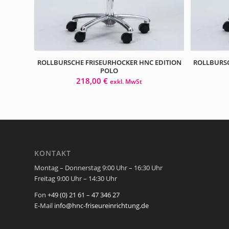
ROLLBURSCHE FRISEURHOCKER HNC EDITION
ROLLBURSC
POLO
218,00
€
exkl. MwSt
KONTAKT
Montag – Donnerstag 9:00 Uhr – 16:30 Uhr
Freitag 9:00 Uhr – 14:30 Uhr
Fon
+49 (0) 21 61 – 47 346 27
E-Mail
info@hnc-friseureinrichtung.de