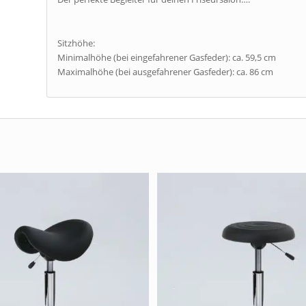
Sitzhöhe:
Minimalhöhe (bei eingefahrener Gasfeder): ca. 59,5 cm
Maximalhöhe (bei ausgefahrener Gasfeder): ca. 86 cm