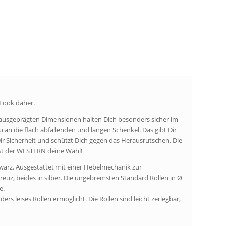
Look daher.
e ausgeprägten Dimensionen halten Dich besonders sicher im
Du an die flach abfallenden und langen Schenkel. Das gibt Dir
Dir Sicherheit und schützt Dich gegen das Herausrutschen. Die
 ist der WESTERN deine Wahl!
warz. Ausgestattet mit einer Hebelmechanik zur
euz, beides in silber. Die ungebremsten Standard Rollen in Ø
e.
rs leises Rollen ermöglicht. Die Rollen sind leicht zerlegbar,