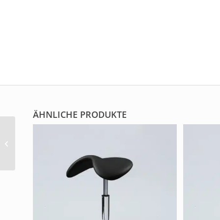
ÄHNLICHE PRODUKTE
Rollbursche
Friseurhocker HNC
Edition Trecking