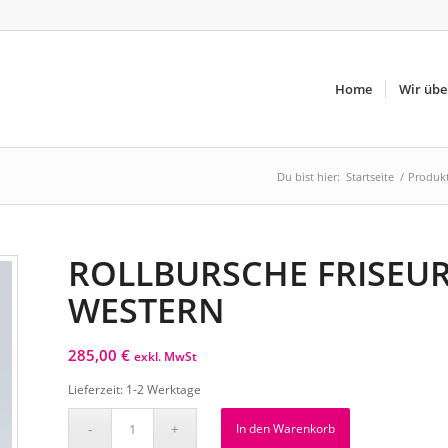
Home
Wir übe
Du bist hier:
Startseite
/
Produkt
ROLLBURSCHE FRISEU
WESTERN
285,00
€
exkl. MwSt
Lieferzeit:
1-2 Werktage
In den Warenkorb