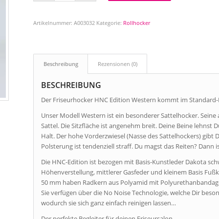
Artikelnummer:
A003032
Kategorie:
Rollhocker
Beschreibung
Rezensionen (0)
BESCHREIBUNG
Der Friseurhocker HNC Edition Western kommt im Standard-
Unser Modell Western ist ein besonderer Sattelhocker. Sein
Sattel. Die Sitzfläche ist angenehm breit. Deine Beine lehnst 
Halt. Der hohe Vorderzwiesel (Nasse des Sattelhockers) gibt 
Polsterung ist tendenziell straff. Du magst das Reiten? Dann
Die HNC-Edition ist bezogen mit Basis-Kunstleder Dakota sch
Höhenverstellung, mittlerer Gasfeder und kleinem Basis Fußkr
50 mm haben Radkern aus Polyamid mit Polyurethanbandag
Sie verfügen über die No Noise Technologie, welche Dir besonde
wodurch sie sich ganz einfach reinigen lassen…
Der perfekte Begleiter für deinen Friseursalon….