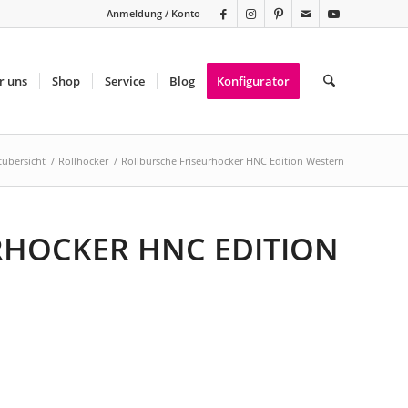
Anmeldung / Konto
r uns
Shop
Service
Blog
Konfigurator
übersicht
/
Rollhocker
/
Rollbursche Friseurhocker HNC Edition Western
RHOCKER HNC EDITION