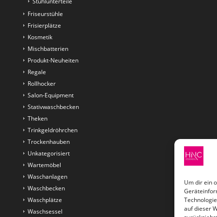
Stuhlunterteile
Friseurstühle
Frisierplätze
Kosmetik
Mischbatterien
Produkt-Neuheiten
Regale
Rollhocker
Salon-Equipment
Stativwaschbecken
Theken
Trinkgeldröhrchen
Trockenhauben
Unkategorisiert
Wartemöbel
Waschanlagen
Um dir ein 
Waschbecken
Geräteinfor
Waschplätze
Technologie
auf dieser 
Waschsessel