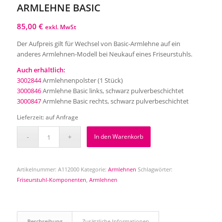
ARMLEHNE BASIC
85,00
€
exkl. MwSt
Der Aufpreis gilt für Wechsel von Basic-Armlehne auf ein
anderes Armlehnen-Modell bei Neukauf eines Friseurstuhls.
Auch erhältlich:
3002844
Armlehnenpolster (1 Stück)
3000846
Armlehne Basic links, schwarz pulverbeschichtet
3000847
Armlehne Basic rechts, schwarz pulverbeschichtet
Lieferzeit:
auf Anfrage
In den Warenkorb
Artikelnummer:
A112000
Kategorie:
Armlehnen
Schlagwörter:
Friseurstuhl-Komponenten
,
Armlehnen
Beschreibung
Zusätzliche Informationen