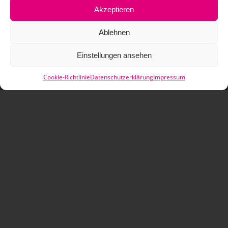
Akzeptieren
Ablehnen
Einstellungen ansehen
ZAHLUNGSARTEN
Cookie-Richtlinie
Datenschutzerklärung
Impressum
VERSANDARTEN
© Copyright - Rollbursche UG
Bezahlmöglichkeiten
Datenschutzerklärung
AGB
Impressum
Cookie-Richtlinie (EU)
Vertrag widerrufen