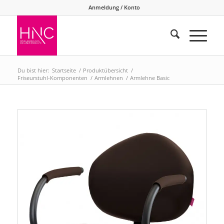
Anmeldung / Konto
Du bist hier:
Startseite
/
Produktübersicht
/
Friseurstuhl-Komponenten
/
Armlehnen
/
Armlehne Basic