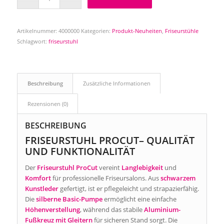
Artikelnummer:
4000000
Kategorien:
Produkt-Neuheiten
,
Friseurstühle
Schlagwort:
friseurstuhl
Beschreibung
Zusätzliche Informationen
Rezensionen (0)
BESCHREIBUNG
FRISEURSTUHL PROCUT– QUALITÄT
UND FUNKTIONALITÄT
Der
Friseurstuhl ProCut
vereint
Langlebigkeit
und
Komfort
für professionelle Friseursalons. Aus
schwarzem
Kunstleder
gefertigt, ist er pflegeleicht und strapazierfähig.
Die
silberne Basic-Pumpe
ermöglicht eine einfache
Höhenverstellung
, während das stabile
Aluminium-
Fußkreuz mit Gleitern
für sicheren Stand sorgt. Die