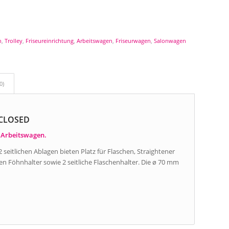
n
,
Trolley
,
Friseureinrichtung
,
Arbeitswagen
,
Friseurwagen
,
Salonwagen
0)
CLOSED
r Arbeitswagen.
2 seitlichen Ablagen bieten Platz für Flaschen, Straightener
n Föhnhalter sowie 2 seitliche Flaschenhalter. Die ø 70 mm