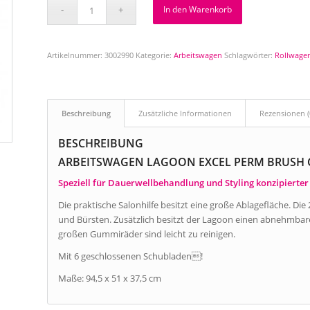
In den Warenkorb
Artikelnummer:
3002990
Kategorie:
Arbeitswagen
Schlagwörter:
Rollwage
Beschreibung
Zusätzliche Informationen
Rezensionen (
BESCHREIBUNG
ARBEITSWAGEN LAGOON EXCEL PERM BRUSH 
Speziell für Dauerwellbehandlung und Styling konzipierte
Die praktische Salonhilfe besitzt eine große Ablagefläche. Die 
und Bürsten. Zusätzlich besitzt der Lagoon einen abnehmbare
großen Gummiräder sind leicht zu reinigen.
Mit 6 geschlossenen Schubladen!
Maße: 94,5 x 51 x 37,5 cm