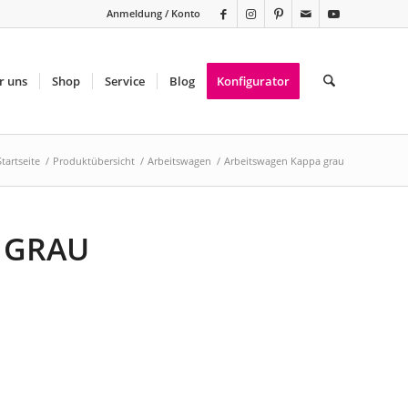
Anmeldung / Konto
r uns
Shop
Service
Blog
Konfigurator
Startseite
/
Produktübersicht
/
Arbeitswagen
/
Arbeitswagen Kappa grau
 GRAU