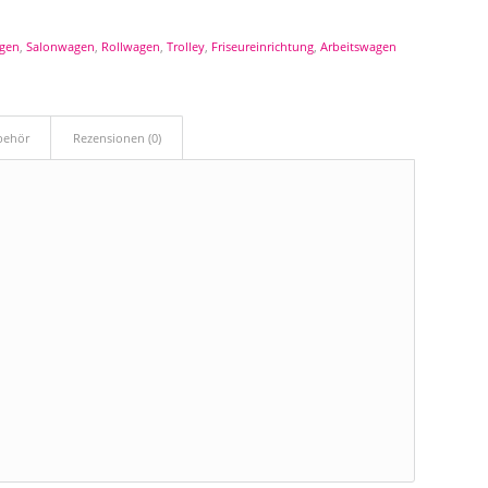
agen
,
Salonwagen
,
Rollwagen
,
Trolley
,
Friseureinrichtung
,
Arbeitswagen
ubehör
Rezensionen (0)